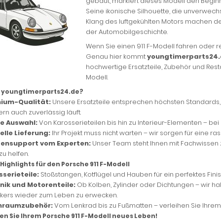
gebaut, markiert dieses Modell den Beginn e
Seine ikonische Silhouette, die unverwech
Klang des luftgekühlten Motors machen de
der Automobilgeschichte.
Wenn Sie einen 911 F-Modell fahren oder res
Genau hier kommt
youngtimerparts24
hochwertige Ersatzteile, Zubehör und Resta
Modell.
youngtimerparts24.de?
ium-Qualität:
Unsere Ersatzteile entsprechen höchsten Standards, da
rn auch zuverlässig läuft.
e Auswahl:
Von Karosserieteilen bis hin zu Interieur-Elementen – bei u
elle Lieferung:
Ihr Projekt muss nicht warten – wir sorgen für eine ra
ensupport vom Experten:
Unser Team steht Ihnen mit Fachwissen z
zu helfen.
Highlights für den Porsche 911 F-Modell
serieteile:
Stoßstangen, Kotflügel und Hauben für ein perfektes Finis
nik und Motorenteile:
Ob Kolben, Zylinder oder Dichtungen – wir h
ikers wieder zum Leben zu erwecken.
nraumzubehör:
Vom Lenkrad bis zu Fußmatten – verleihen Sie Ihrem 
en Sie Ihrem Porsche 911 F-Modell neues Leben!