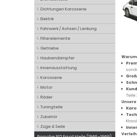
Dichtungen Karosserie
Elektrik
Fahrwerk / Achsen / Lenkung
Filterelemente
Getriebe
Warum 
Haubendämpfer
Prem
Innenausstattung
sonde
Groß
Karosserie
Schn
Motor
Kund
Teile 
Räder
Unsere 
Tuningteile
Karos
Tech
Zubehör
Klass
Züge & Seile
Inne
Verleih
Porsche 912 Ersatzteile (1965–1969)