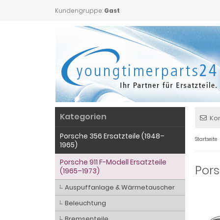
Kundengruppe:
Gast
Kategorien
Ko
Porsche 356 Ersatzteile (1948–
Startseite
1965)
Porsche 911 F-Modell Ersatzteile
Pors
(1965–1973)
Auspuffanlage & Wärmetauscher
Beleuchtung
Bremsenteile