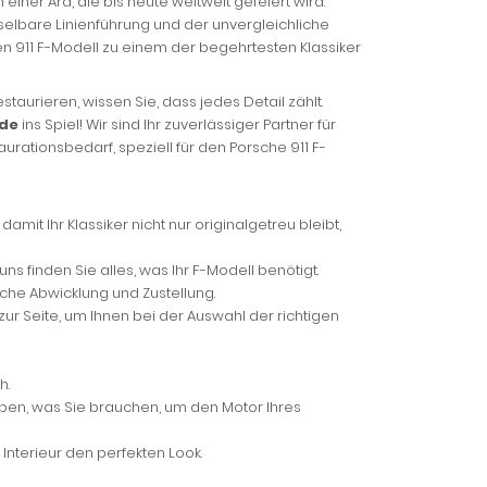
iner Ära, die bis heute weltweit gefeiert wird.
selbare Linienführung und der unvergleichliche
n 911 F-Modell zu einem der begehrtesten Klassiker
taurieren, wissen Sie, dass jedes Detail zählt.
.de
ins Spiel! Wir sind Ihr zuverlässiger Partner für
urationsbedarf, speziell für den Porsche 911 F-
mit Ihr Klassiker nicht nur originalgetreu bleibt,
ns finden Sie alles, was Ihr F-Modell benötigt.
sche Abwicklung und Zustellung.
ur Seite, um Ihnen bei der Auswahl der richtigen
h.
aben, was Sie brauchen, um den Motor Ihres
Interieur den perfekten Look.